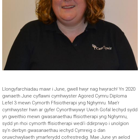
Llongyfarchiadau mawr i June, gwell hwyr nag hwyrach! Yn 2020
gwnaeth June cyflawni cymhwyster Agored Cymru Diploma
Lefel 3 mewn Cymorth Ffisiotherapi yng Nghymru. Mae’r
cymhwyster hwn ar gyfer Cynorthwywyr Uwch Gofal Iechyd sydd
yn gweithio mewn gwasanaethau ffisiotherapi yng Nghymru,
sydd yn rhoi cymorth ffisiotherapi wedi’i ddirprwyo i unolgion
sy’n derbyn gwasanaethau iechyd Cymreig o dan
oruwchwyliaeth ymarferydd cofrestredig. Mae June yn aelod