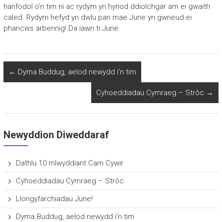
hanfodol o’n tim ni ac rydym yn hynod ddiolchgar am ei gwaith
caled. Rydym hefyd yn dwlu pan mae June yn gwneud ei
phancws arbennig! Da iawn ti June.
←
Dyma Buddug, aelod newydd i’n tim
Cyhoeddiadau Cymraeg – Strôc
→
Newyddion Diweddaraf
Dathlu 10 mlwyddiant Cam Cywir
Cyhoeddiadau Cymraeg – Strôc
Llongyfarchiadau June!
Dyma Buddug, aelod newydd i’n tim