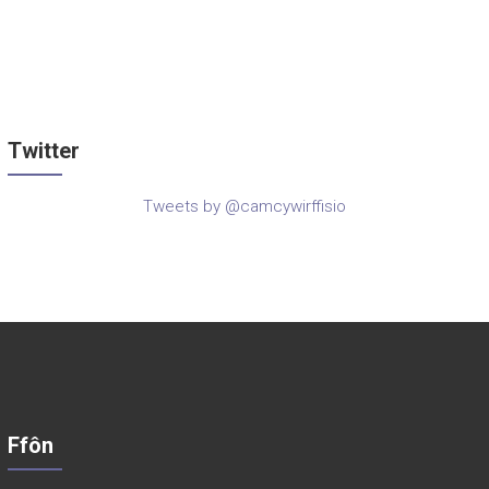
Twitter
Tweets by @camcywirffisio
Ffôn