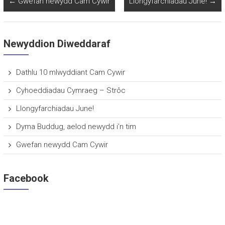
←
Gwefan newydd Cam Cywir
Llongyfarchiadau June!
→
Newyddion Diweddaraf
Dathlu 10 mlwyddiant Cam Cywir
Cyhoeddiadau Cymraeg – Strôc
Llongyfarchiadau June!
Dyma Buddug, aelod newydd i’n tim
Gwefan newydd Cam Cywir
Facebook