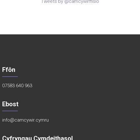
Tweets by @camcywirffisio
Ffôn
07583 640 963
Ebost
info@camcywir.cymru
Cyfryngau Cymdeithasol