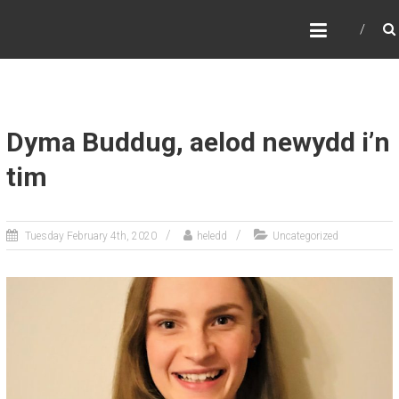
Skip
Cam Cywir
to
Ffisiotherapi Niwrolegol a Strôc
content
Dyma Buddug, aelod newydd i’n
tim
Tuesday February 4th, 2020
heledd
Uncategorized