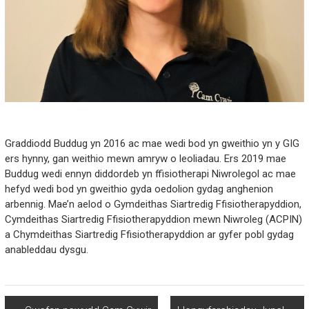
Graddiodd Buddug yn 2016 ac mae wedi bod yn gweithio yn y GIG
ers hynny, gan weithio mewn amryw o leoliadau. Ers 2019 mae
Buddug wedi ennyn diddordeb yn ffisiotherapi Niwrolegol ac mae
hefyd wedi bod yn gweithio gyda oedolion gydag anghenion
arbennig. Mae’n aelod o Gymdeithas Siartredig Ffisiotherapyddion,
Cymdeithas Siartredig Ffisiotherapyddion mewn Niwroleg (ACPIN)
a Chymdeithas Siartredig Ffisiotherapyddion ar gyfer pobl gydag
anableddau dysgu.